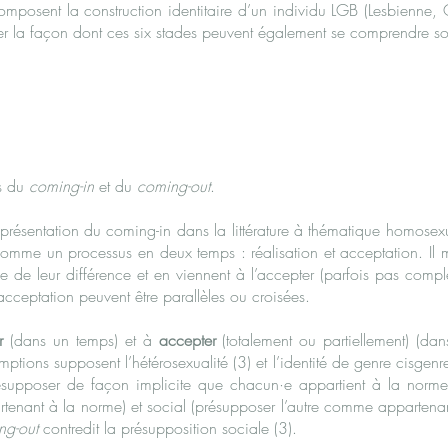
omposent la construction identitaire d’un individu LGB (Lesbienne, G
ier la façon dont ces six stades peuvent également se comprendre sous
es du
coming-in
et du
coming-out
.
ésentation du coming-in dans la littérature à thématique homosexu
mme un processus en deux temps : réalisation et acceptation. Il m
 de leur différence et en viennent à l’accepter (parfois pas complè
’acceptation peuvent être parallèles ou croisées.
r
(dans un temps) et à
accepter
(totalement ou partiellement) (dan
tions supposent l’hétérosexualité (3) et l’identité de genre cisgenr
résupposer de façon implicite que chacun·e appartient à la norme. 
nant à la norme) et social (présupposer l’autre comme appartenan
ng-out
contredit la présupposition sociale (3).