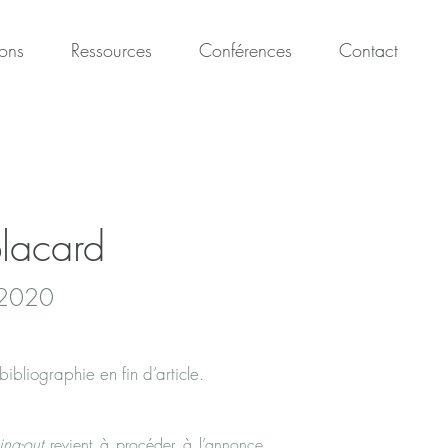
ions
Ressources
Conférences
Contact
placard
e 2020
ibliographie en fin d’article.
ng-out
revient à procéder à l’annonce