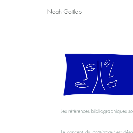
Noah Gottlob
Les références bibliographiques son
Le concept du
coming-out
est déso