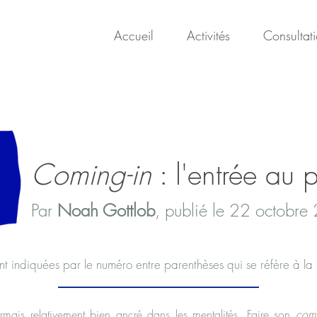
Accueil
Activités
Consultat
Coming-in
: l'entrée au 
Par
Noah Gottlob
, publié le 22 octobr
t indiquées par le numéro entre parenthèses qui se réfère à la b
rmais relativement bien ancré dans les mentalités. Faire son
comi