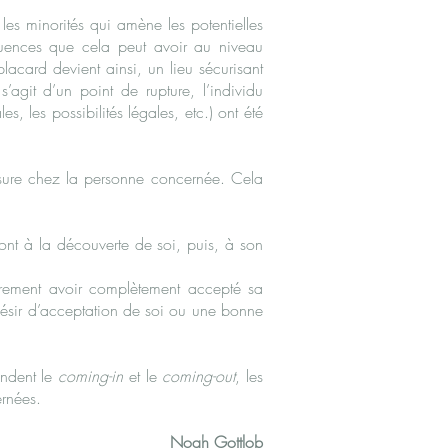
 les minorités qui amène les potentielles
quences que cela peut avoir au niveau
placard devient ainsi, un lieu sécurisant
’agit d’un point de rupture, l’individu
, les possibilités légales, etc.) ont été
ensure chez la personne concernée. Cela
ont à la découverte de soi, puis, à son
airement avoir complètement accepté sa
ésir d’acceptation de soi ou une bonne
endent le
coming-in
et le
coming-out
, les
ernées.
Noah Gottlob