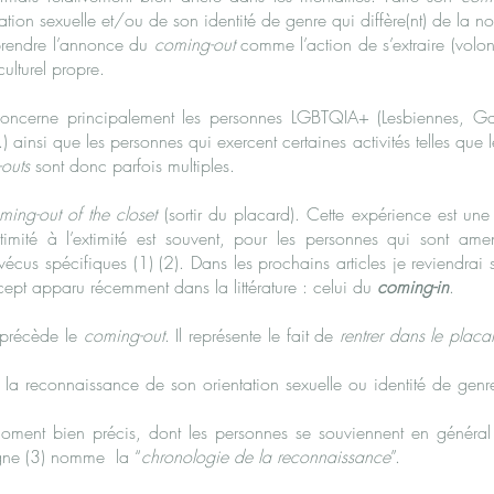
ation sexuelle et/ou de son identité de genre qui diffère(nt) de la n
prendre l’annonce du
coming-out
comme l’action de s’extraire (volo
ulturel propre.
oncerne principalement les personnes LGBTQIA+ (Lesbiennes, Gays
.) ainsi que les personnes qui exercent certaines activités telles que l
-outs
sont donc parfois multiples.
ming-out of the closet
(sortir du placard). Cette expérience est un
ntimité à l’extimité est souvent, pour les personnes qui sont ame
écus spécifiques (1) (2). Dans les prochains articles je reviendrai s
ept apparu récemment dans la littérature : celui du
coming-in
.
 précède le
coming-out
. Il représente le fait de
r
entrer dans le placa
la reconnaissance de son orientation sexuelle ou identité de genre
ment bien précis, dont les personnes se souviennent en général trè
ne (3) nomme la “
chronologie de la reconnaissance
”.