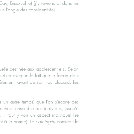
ay, Bisexuel.le) (j'y reviendrai dans les
 l’angle des transidentités) :
elle destinée aux adolescent·e·s. Selon
et en exergue le fait que la façon dont
tement) avant de sortir du placard. Les
s un autre temps) que l’on s’écarte des
e chez l’ensemble des individus, jusqu’à
Il faut y voir un aspect individuel (se
t à la norme). Le
coming-in
contredit la