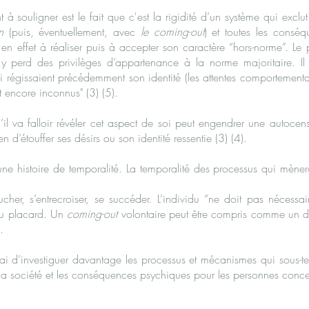
 souligner est le fait que c'est la rigidité d’un système qui exclut
n
(puis, éventuellement, avec
le coming-out
) et toutes les consé
 en effet à réaliser puis à accepter son caractère “hors-norme”. Le 
 y perd des privilèges d’appartenance à la norme majoritaire. Il s
régissaient précédemment son identité (les attentes comportementales
encore inconnus" (3) (5).
’il va falloir révéler cet aspect de soi peut engendrer une autoc
étouffer ses désirs ou son identité ressentie (3) (4).
une histoire de temporalité. La temporalité des processus qui mèner
cher, s’entrecroiser, se succéder. L’individu “ne doit pas nécess
 du placard. Un
coming-out
volontaire peut être compris comme un d
.
erai d’investiguer davantage les processus et mécanismes qui sous-t
et la société et les conséquences psychiques pour les personnes conc