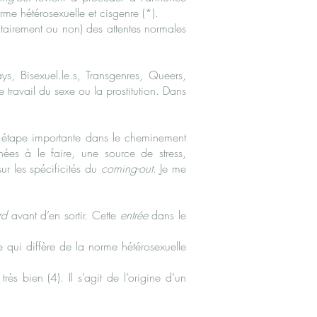
orme hétérosexuelle et cisgenre (*).
ntairement ou non) des attentes normales
, Bisexuel.le.s, Transgenres, Queers,
e travail du sexe ou la prostitution. Dans
e étape importante dans le cheminement
nées à le faire, une source de stress,
ur les spécificités du
coming-out
. Je me
rd
avant d’en sortir. Cette
entrée
dans le
 qui diffère de la norme hétérosexuelle
s bien (4). Il s’agit de l’origine d’un