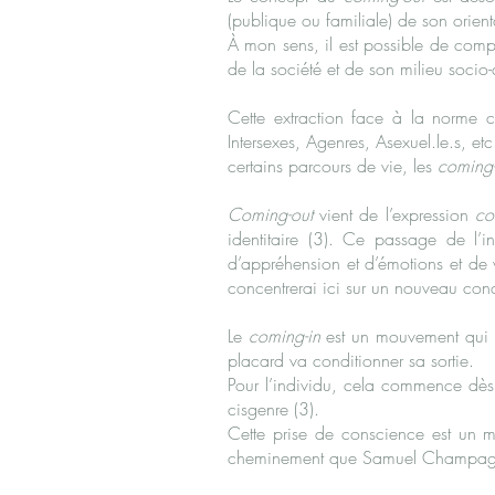
(publique ou familiale) de son orient
À mon sens, il est possible de com
de la société et de son milieu socio-c
Cette extraction face à la norme c
Intersexes, Agenres, Asexuel.le.s, etc
certains parcours de vie, les
coming
Coming-out
vient de l’expression
c
o
identitaire (3). Ce passage de l’i
d’appréhension et d’émotions et de v
concentrerai ici sur un nouveau conc
Le
coming-in
est un mouvement qui
placard va conditionner sa sortie.
Pour l’individu, cela commence dès 
cisgenre (3).
Cette prise de conscience est un mo
cheminement que Samuel Champag