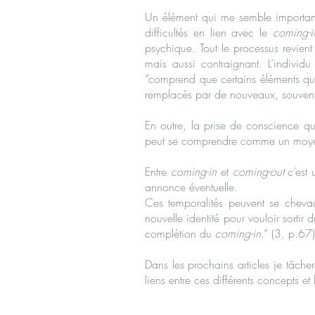
Un élément qui me semble important à
difficultés en lien avec le
coming-i
psychique. Tout le processus revient
mais aussi contraignant. L’individu
“comprend que certains éléments qui 
remplacés par de nouveaux, souvent 
En outre, la prise de conscience qu
peut se comprendre comme un moyen d’
Entre
coming-in
et
coming-out
c’est 
annonce éventuelle.
Ces temporalités peuvent se chevau
nouvelle identité pour vouloir sortir
complétion du
coming-in
.” (3, p.67)
Dans les prochains articles je tâch
liens entre ces différents concepts 