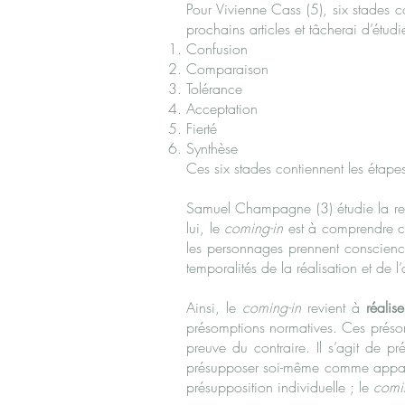
Pour Vivienne Cass (5), six stades c
prochains articles et tâcherai d’étud
Confusion
Comparaison
Tolérance
Acceptation
Fierté
Synthèse
Ces six stades contiennent les étap
Samuel Champagne (3) étudie la repr
lui, le
coming-in
est à comprendre co
les personnages prennent conscience
temporalités de la réalisation et de l
Ainsi, le
coming-in
revient à
réalise
présomptions normatives. Ces présomp
preuve du contraire. Il s’agit de p
présupposer soi-même comme apparte
présupposition individuelle ; le
comi