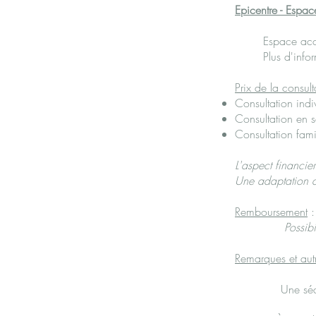
Epicentre - Espac
Espace acc
Plus d'infor
Prix de la consult
Consultation indi
Consultation en 
Consultation fami
L'aspect financie
Une adaptation de
Remboursement
:
Possib
Remarques et autr
Une sé