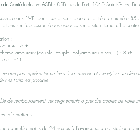
e de Santé Inclusive ASBL
: 85B rue du Fort, 1060 Saint-Gilles, Brux
essible aux PMR (pour l'ascenseur, prendre l'entrée au numéro 85).
mations sur l'accessibilité des espaces sur le site internet d'
Epicentre
ation
:
viduelle : 70€
schéma amoureux (couple, trouple, polyamoureu·x·ses,...) : 85€
liale : 85€
r ne doit pas représenter un frein à la mise en place et/ou au dérou
 ces tarifs est possible.
ilité de remboursement, renseignements à prendre auprès de votre mu
es informations
:
ance annulée moins de 24 heures à l'avance sera considérée com