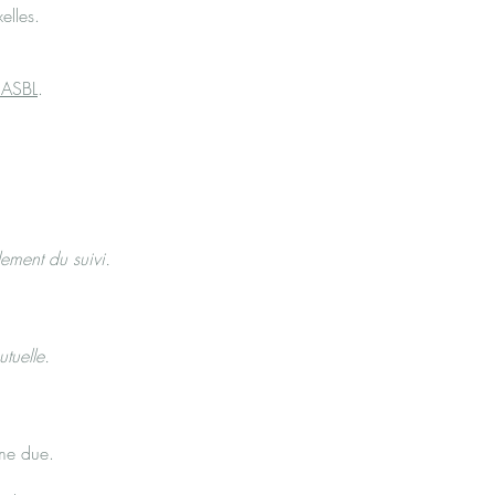
elles.
 ASBL
.
lement du suivi.
tuelle.
me due.