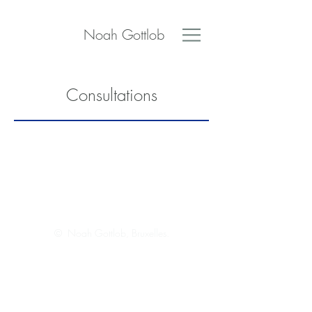
Noah Gottlob
Consultations
© Noah Gottlob, Bruxelles.