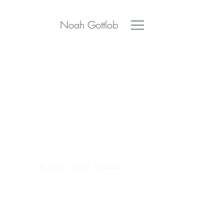
Noah Gottlob
© Noah Gottlob, Bruxelles.